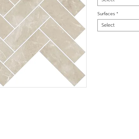
Surfaces
*
Select