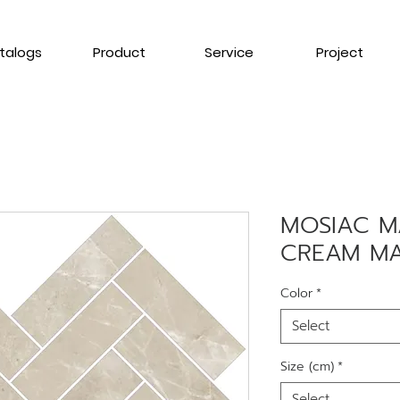
talogs
Product
Service
Project
MOSIAC M
CREAM MA1
Color
*
Select
Size (cm)
*
Select