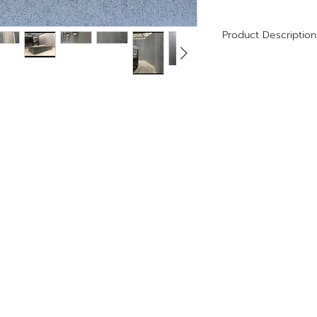
Product Description
Size : 600x2400 l 
Thickness 3-5 mm