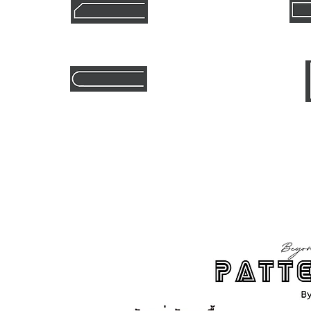
45 องศา
วีคัทขนา
100.-/เมตร
โค้งกลม
โมเสค ขนาด 30
200.-/เมตร
เงื่อนไข
ขอสงวนสิทธ์ รับตัดเฉพาะ กระเบื้อง Ceramique เท่านั้น (กลุ่มกระเบื้อง Gres Po
จำนวนขั้นต่ำ และระยะเวลาในการผลิต สินค้าสั่งผลิตขั้นต่ำ 30 แผ่น ระยะเวลาในการผล
ราคารวมภาษีแล้ว แต่ไม่รวมค่ากระเบื้อง และค่าขนส่ง *ทางบริษัทไม่ขอรับผิดชอบส่ว