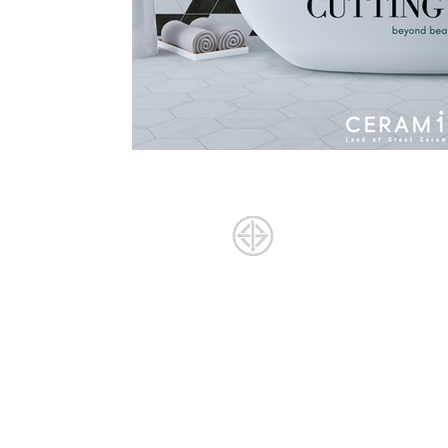
จำหน่าย
กระเบื้องในประเทศ และนำเข้า
บริการแปรรู
ตัดกระเบื้อ
ได้การรับรองมาตรฐานมอก.
ในการนำเข้ากระเบื้อง
เจียร l เจาะ l
ใบอนุญาตที่ : มอก. 2508-2555
บริการรีโน
กระเบื้องปูพื้น l กระเบื้องปูผนัง
กระเบื้องตกแต่ง l
กระเบื้องสระว่ายน้ำ
รีโนเวท ต่อเต